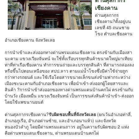
ด่านศุลกากร
เชียงคาน
ด่านศุลกากร
เชียงคาน?
ตั้งอยู่บน
เลขที่ 45 ถนนชาย
โขง ตำบลเชียงคาน
อำเภอเชียงคาน จังหวัดเลย
การนำเข้าและส่งออกทางด่านพรมแดนเชียงคาน ตรงข้ามกับเมืองสา
นะคาม แขวงเวียงจันทน์ จะใช้ทั้งเรือบรรทุกสินค้าขนาดใหญ่มาเทียบ
ท่าที่ท่าเรือเชียงคาน ทำการขนถ่ายและบรรทุกสินค้า ที่สามารถล่องลง
หรือขึ้นไปตอนเหนือของ สปป.ลาว ตามแม่น้ำโขงซึ่งมีค่าใช้จ่ายถูก
กว่าทางรถยนต์ และใช้เรือโดยสารขนาดเล็กขนส่งข้ามฟากระหว่าง
เมืองชะนะคามกับอำเภอเชียงคาน เพื่อนำเข้า-ส่งออกผู้โดยสารและ
สินค้า ?
การนำเข้าส่งออกของทางด่านพรมแดนบ้านคกไผ่ ตรงข้ามกับ
บ้านวัง เมืองหมื่น แขวงเวียงจันทน์ เป็นการขนส่งสินค้านำเข้า-ส่งออก
โดยใช้แพขนานยนต์
ด่านศุลกากรเชียงคาน?
รับผิดชอบพื้นที่จังหวัดเลย
(ยกเว้นอำเภอท่าลี่,
อำเภอภูเรือ, อำเภอด่านซ้าย, และอำเภอนาแห้ว) และจังหวัด
หนองบัวลำภู โดยมีด่านพรมแดนถาวร อยู่ในความรับผิดชอบ 2 แห่ง
คือ
ด่านพรมแดนเชียงคาน, ด่านพรมแดนบ้านคกไผ่